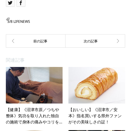
3/8 LIFENEWS
関連記事
【健康】《沼津市原／つちや
【おいしい】《沼津市／安
整体》気功を取り入れた独自
本》指名買いする県外ファン
の施術で身体の痛みやコリを…
がその美味しさの証！