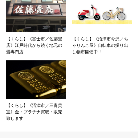
【くらし】《富士市／佐藤畳
【くらし】《沼津市今沢／ち
店》江戸時代から続く地元の
ゃりんこ屋》自転車の掘り出
畳専門店
し物市開催中！
【くらし】《沼津市／三青貴
宝》金・プラチナ買取・販売
致します