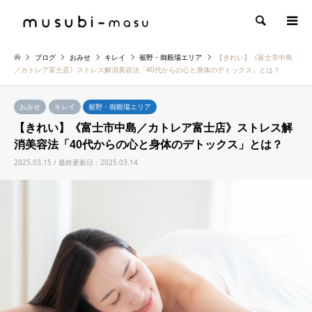
検索
ブログ
おみせ
キレイ
裾野・御殿場エリア
【きれい】《富士市中島
／カトレア富士店》ストレス解消美容法「40代からの心と身体のデトックス」とは？
おみせ
キレイ
裾野・御殿場エリア
【きれい】《富士市中島／カトレア富士店》ストレス解
消美容法「40代からの心と身体のデトックス」とは？
2025.03.15 / 最終更新日：2025.03.14