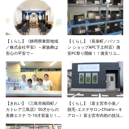
【くらし】《静岡県東部地域
【くらし】《長泉町／パソコ
／株式会社平安》～家族葬は
ン ショップAPC下土狩店》激
安心の平安で～
安PC祭り開催！！激安リユ…
【きれい】《三島市南田町／
【くらし】《富士宮市小泉／
カトレア三島店》50才からの
脱毛･エステサロンChiaro～キ
美療エステ で-10才若返り！…
アロ～》富士宮市内初の技法…