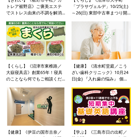
トレア裾野店》ご褒美エステ
「プラサヴェルデ」10/25(土)
でストレス由来の不調を解消…
～26(日) 東部中古車まつり開…
【くらし】《沼津市東椎路／
【健康】《清水町堂庭／こう
大嶽寝具店》創業65年！寝具
ざい歯科クリニック》10月24
のことなら何でもご相談くだ…
日(金) 『入れ歯の悩み』 個…
【健康】《伊豆の国市古奈／
【学ぶ】《三島市日の出町／