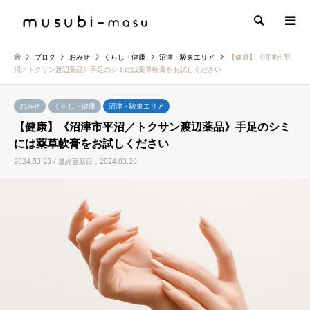
検索
ブログ
おみせ
くらし・健康
沼津・駿東エリア
【健康】《沼津市平
沼／トクサン渡辺薬品》手足のシミには薬草軟膏をお試しください
おみせ
くらし・健康
沼津・駿東エリア
【健康】《沼津市平沼／トクサン渡辺薬品》手足のシミ
には薬草軟膏をお試しください
2024.03.23 / 最終更新日：2024.03.26