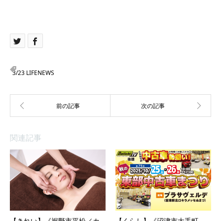
3/23 LIFENEWS
関連記事
【きれい】《裾野市平松／カ
【くらし】《沼津市大手町