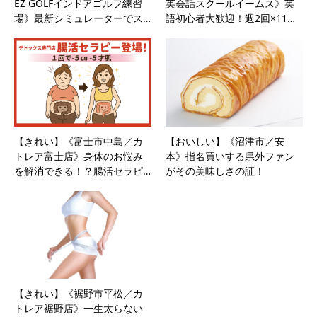
EZ GOLFインドアゴルフ練習
英会話スクールイームス》英
場》最新シミュレーターでス…
語初心者大歓迎！週2回×11…
【きれい】《富士市中島／カ
【おいしい】《沼津市／安
トレア富士店》身体のお悩み
本》指名買いする県外ファン
を解消できる！？腸活セラピ…
がその美味しさの証！
【きれい】《裾野市平松／カ
トレア裾野店》一生太らない