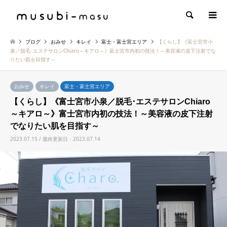
検索
ブログ
おみせ
キレイ
富士・富士宮エリア
【くらし】《富士宮市小
泉／脱毛･エステサロンChiaro～キアロ～》富士宮市内初の技法！～美容液の皮下注射でな
りたい肌を目指す～
おみせ
キレイ
富士・富士宮エリア
【くらし】《富士宮市小泉／脱毛･エステサロンChiaro
～キアロ～》富士宮市内初の技法！～美容液の皮下注射
でなりたい肌を目指す～
2023.07.15 / 最終更新日：2023.07.14