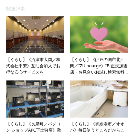
関連記事
【くらし】《沼津市大岡／株
【くらし】《伊豆の国市北江
式会社平安》互助会加入でお
間／IZU bourge》IBJ正規加盟
得な安心サービスを
店・お見合いお試し検索無料…
【くらし】《長泉町／パソコ
【くらし】《御殿場市／オオ
ン ショップAPC下土狩店》激
バ》毎日使うところだからこ