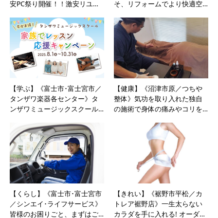
安PC祭り開催！！激安リユ…
そ、リフォームでより快適空…
【学ぶ】《富士市･富士宮市／
【健康】《沼津市原／つちや
タンザワ楽器各センター》タ
整体》気功を取り入れた独自
ンザワミュージックスクール…
の施術で身体の痛みやコリを…
【くらし】《富士市･富士宮市
【きれい】《裾野市平松／カ
／シンエイ･ライフサービス》
トレア裾野店》一生太らない
皆様のお困りごと、まずはご…
カラダを手に入れる! オーダ…