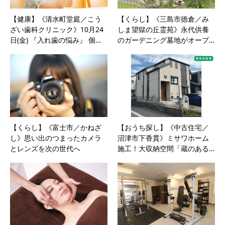
【健康】《清水町堂庭／こう
【くらし】《三島市徳倉／み
ざい歯科クリニック》10月24
しま望獄の丘霊苑》永代供養
日(金) 『入れ歯の悩み』 個…
のガーデニング墓地がオープ…
【くらし】《富士市／かねざ
【おうち探し】《中古住宅／
し》思い出のつまったカメラ
沼津市下香貫》ミサワホーム
とレンズを次の世代へ
施工！大収納空間「蔵のある…