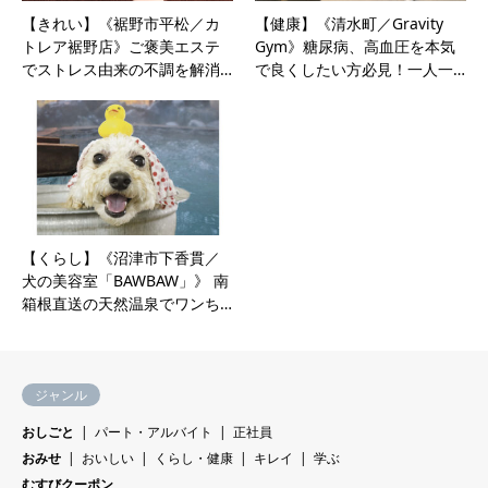
【きれい】《裾野市平松／カ
【健康】《清水町／Gravity
トレア裾野店》ご褒美エステ
Gym》糖尿病、高血圧を本気
でストレス由来の不調を解消…
で良くしたい方必見！一人一…
【くらし】《沼津市下香貫／
犬の美容室「BAWBAW」》 南
箱根直送の天然温泉でワンち…
ジャンル
おしごと
パート・アルバイト
正社員
おみせ
おいしい
くらし・健康
キレイ
学ぶ
むすびクーポン