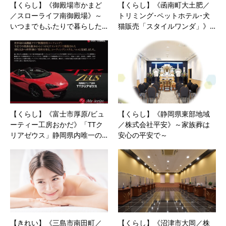
【くらし】《御殿場市かまど
【くらし】《函南町大土肥／
／スローライフ南御殿場》～
トリミング･ペットホテル･犬
いつまでもふたりで暮らした…
猫販売「スタイルワンダ」》…
【くらし】《富士市厚原/ビュ
【くらし】《静岡県東部地域
ーティー工房おかだ》「TTク
／株式会社平安》～家族葬は
リアゼウス」静岡県内唯一の…
安心の平安で～
【きれい】《三島市南田町／
【くらし】《沼津市大岡／株