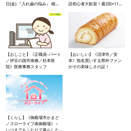
日(金) 『入れ歯の悩み』 個…
語初心者大歓迎！週2回×11…
【おしごと】《正職員･パート
【おいしい】《沼津市／安
／伊豆の国市南條／杉本医
本》指名買いする県外ファン
院》医療事務スタッフ
がその美味しさの証！
【くらし】《御殿場市かまど
／スローライフ南御殿場》～
いつまでもふたりで暮らした…