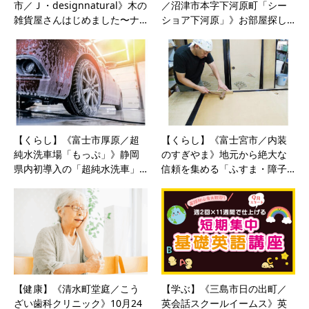
市／Ｊ・designnatural》木の
／沼津市本字下河原町「シー
雑貨屋さんはじめました〜ナ…
ショア下河原」》お部屋探し…
【くらし】《富士市厚原／超
【くらし】《富士宮市／内装
純水洗車場「もっぷ」》静岡
のすぎやま》地元から絶大な
県内初導入の「超純水洗車」…
信頼を集める「ふすま・障子…
【健康】《清水町堂庭／こう
【学ぶ】《三島市日の出町／
ざい歯科クリニック》10月24
英会話スクールイームス》英